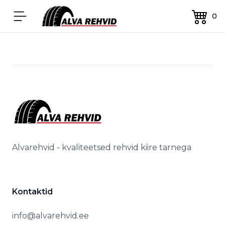
Alvarehvid
Ava menüü
0
Alvarehvid - kvaliteetsed rehvid kiire tarnega
Kontaktid
info@alvarehvid.ee