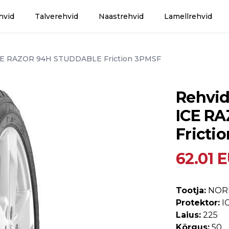
hvid
Talverehvid
Naastrehvid
Lamellrehvid
E RAZOR 94H STUDDABLE Friction 3PMSF
Rehvi
ICE R
Fricti
62.01 
Tootja:
NOR
Protektor:
I
Laius:
225
Kõrgus:
50