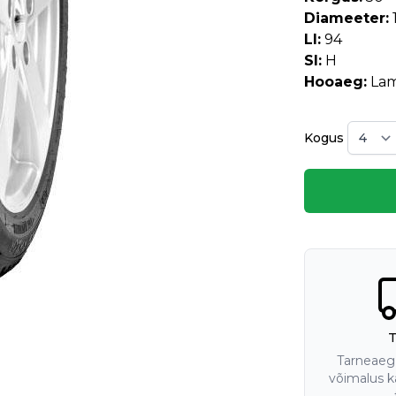
Diameeter:
LI:
94
SI:
H
Hooaeg:
Lam
Kogus
T
Tarneaeg 
võimalus ka