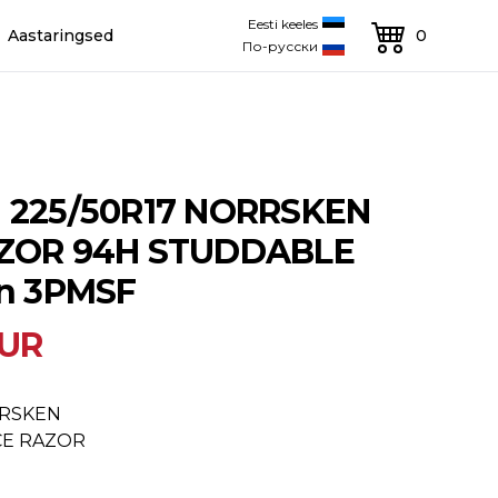
Eesti keeles
Aastaringsed
0
По-русски
d 225/50R17 NORRSKEN
AZOR 94H STUDDABLE
on 3PMSF
EUR
RSKEN
CE RAZOR