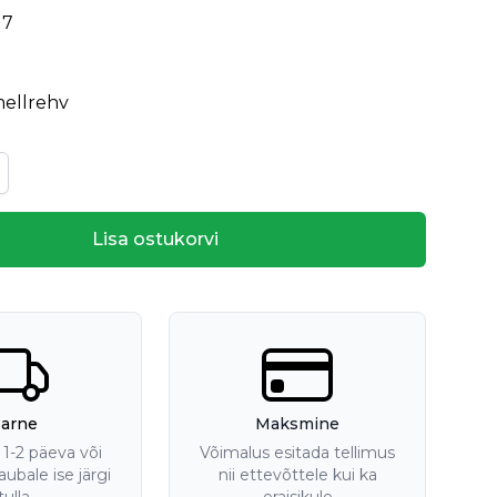
17
ellrehv
Lisa ostukorvi
arne
Maksmine
1-2 päeva või
Võimalus esitada tellimus
ubale ise järgi
nii ettevõttele kui ka