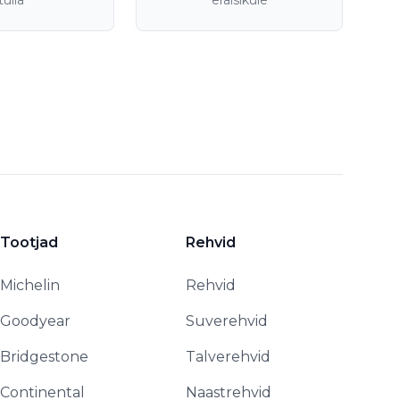
tulla
eraisikule
Tootjad
Rehvid
Michelin
Rehvid
Goodyear
Suverehvid
Bridgestone
Talverehvid
Continental
Naastrehvid