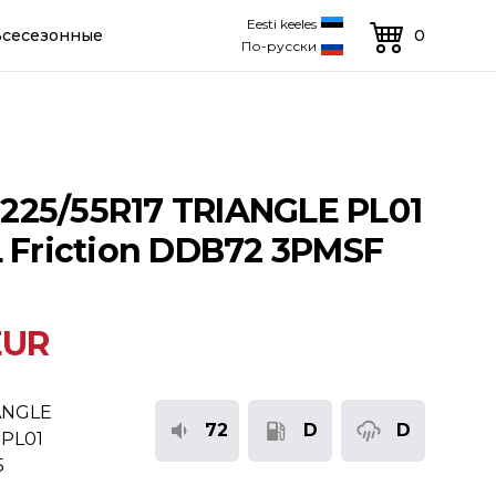
Eesti keeles
Всесезонные
0
По-русски
25/55R17 TRIANGLE PL01
L Friction DDB72 3PMSF
EUR
ANGLE
72
D
D
PL01
5