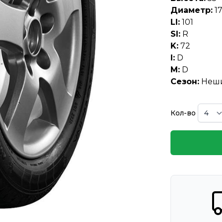
Диаметр:
1
LI:
101
SI:
R
K:
72
I:
D
M:
D
Сезон:
Неши
Кол-во