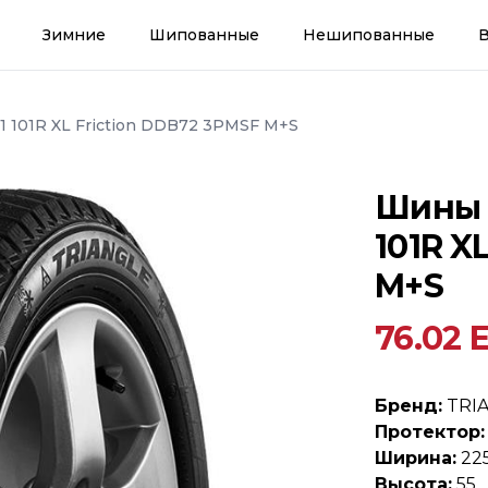
Зимние
Шипованные
Нешипованные
1 101R XL Friction DDB72 3PMSF M+S
Шины 2
101R X
M+S
76.02 
Бренд:
TRI
Протектор:
Ширина:
22
Высота:
55