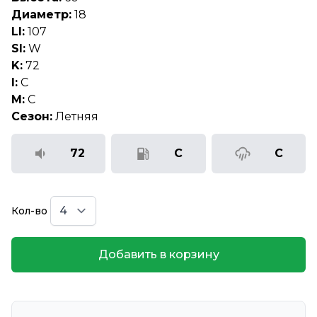
Диаметр:
18
LI:
107
SI:
W
K:
72
I:
C
M:
C
Сезон:
Летняя
72
C
C
Кол-во
Добавить в корзину