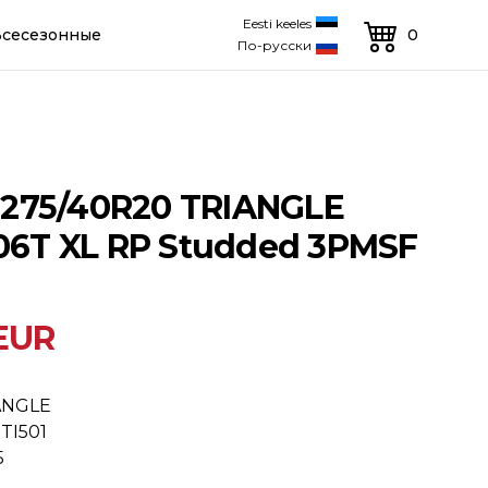
Eesti keeles
Всесезонные
0
По-русски
275/40R20 TRIANGLE
106T XL RP Studded 3PMSF
 EUR
ANGLE
TI501
5