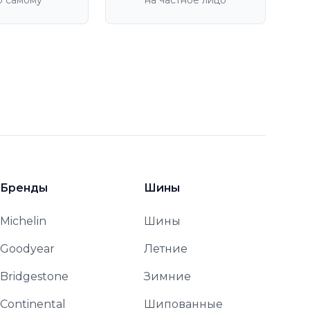
р самому
на частное лицо
Бренды
Шины
Michelin
Шины
Goodyear
Летние
Bridgestone
Зимние
Continental
Шипованные