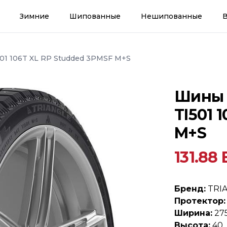
Зимние
Шипованные
Нешипованные
01 106T XL RP Studded 3PMSF M+S
Шины 
TI501 
M+S
131.88
Бренд:
TRI
Протектор:
Ширина:
27
Высота:
40