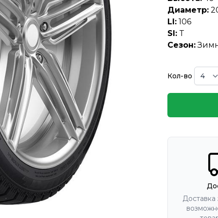
Диаметр:
2
LI:
106
SI:
T
Сезон:
Зим
Кол-во
До
Доставка 
возможно